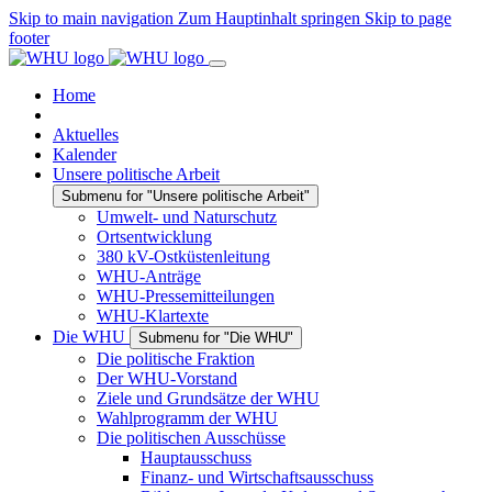
Skip to main navigation
Zum Hauptinhalt springen
Skip to page
footer
Home
Aktuelles
Kalender
Unsere politische Arbeit
Submenu for "Unsere politische Arbeit"
Umwelt- und Naturschutz
Ortsentwicklung
380 kV-Ostküstenleitung
WHU-Anträge
WHU-Pressemitteilungen
WHU-Klartexte
Die WHU
Submenu for "Die WHU"
Die politische Fraktion
Der WHU-Vorstand
Ziele und Grundsätze der WHU
Wahlprogramm der WHU
Die politischen Ausschüsse
Hauptausschuss
Finanz- und Wirtschaftsausschuss