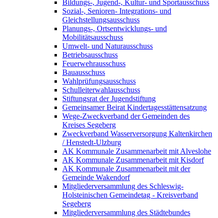
Bildungs-, Jugend-, Kultur- und Sportausschuss
Sozial-, Senioren- Integrations- und
Gleichstellungsausschuss
Planungs-, Ortsentwicklungs- und
Mobilitätsausschuss
Umwelt- und Naturausschuss
Betriebsausschuss
Feuerwehrausschuss
Bauausschuss
Wahlprüfungsausschuss
Schulleiterwahlausschuss
Stiftungsrat der Jugendstiftung
Gemeinsamer Beirat Kindertagesstättensatzung
Wege-Zweckverband der Gemeinden des
Kreises Segeberg
Zweckverband Wasserversorgung Kaltenkirchen
/ Henstedt-Ulzburg
AK Kommunale Zusammenarbeit mit Alveslohe
AK Kommunale Zusammenarbeit mit Kisdorf
AK Kommunale Zusammenarbeit mit der
Gemeinde Wakendorf
Mitgliederversammlung des Schleswig-
Holsteinischen Gemeindetag - Kreisverband
Segeberg
Mitgliederversammlung des Städtebundes