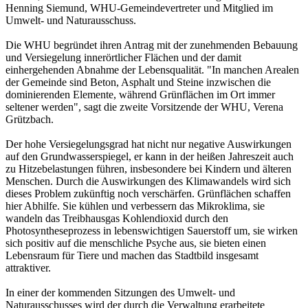
Henning Siemund, WHU-Gemeindevertreter und Mitglied im
Umwelt- und Naturausschuss.
Die WHU begründet ihren Antrag mit der zunehmenden Bebauung
und Versiegelung innerörtlicher Flächen und der damit
einhergehenden Abnahme der Lebensqualität. "In manchen Arealen
der Gemeinde sind Beton, Asphalt und Steine inzwischen die
dominierenden Elemente, während Grünflächen im Ort immer
seltener werden", sagt die zweite Vorsitzende der WHU, Verena
Grützbach.
Der hohe Versiegelungsgrad hat nicht nur negative Auswirkungen
auf den Grundwasserspiegel, er kann in der heißen Jahreszeit auch
zu Hitzebelastungen führen, insbesondere bei Kindern und älteren
Menschen. Durch die Auswirkungen des Klimawandels wird sich
dieses Problem zukünftig noch verschärfen. Grünflächen schaffen
hier Abhilfe. Sie kühlen und verbessern das Mikroklima, sie
wandeln das Treibhausgas Kohlendioxid durch den
Photosyntheseprozess in lebenswichtigen Sauerstoff um, sie wirken
sich positiv auf die menschliche Psyche aus, sie bieten einen
Lebensraum für Tiere und machen das Stadtbild insgesamt
attraktiver.
In einer der kommenden Sitzungen des Umwelt- und
Naturausschusses wird der durch die Verwaltung erarbeitete