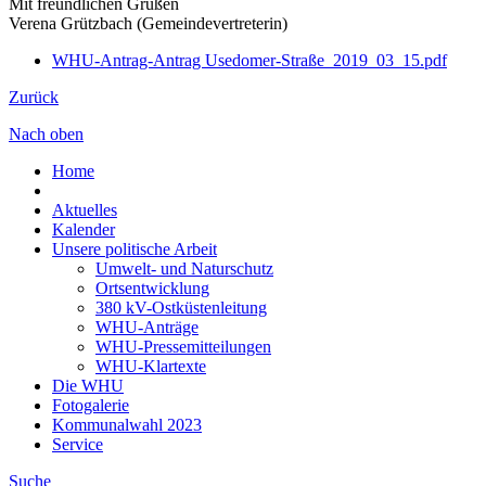
Mit freundlichen Grüßen
Verena Grützbach (Gemeindevertreterin)
WHU-Antrag-Antrag Usedomer-Straße_2019_03_15.pdf
Zurück
Nach oben
Home
Aktuelles
Kalender
Unsere politische Arbeit
Umwelt- und Naturschutz
Ortsentwicklung
380 kV-Ostküstenleitung
WHU-Anträge
WHU-Pressemitteilungen
WHU-Klartexte
Die WHU
Fotogalerie
Kommunalwahl 2023
Service
Suche