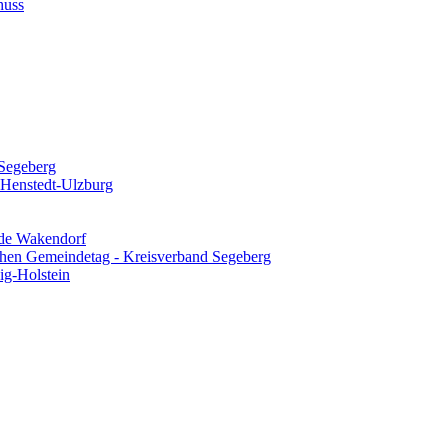
huss
Segeberg
 Henstedt-Ulzburg
de Wakendorf
chen Gemeindetag - Kreisverband Segeberg
ig-Holstein