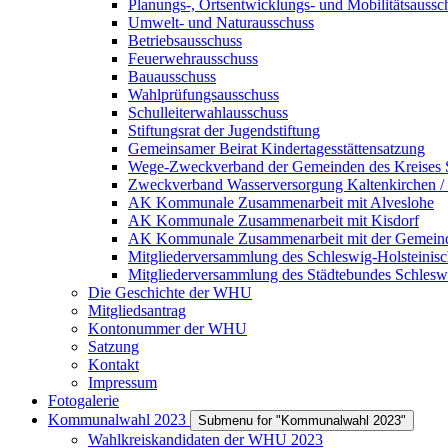
Planungs-, Ortsentwicklungs- und Mobilitätsaussc
Umwelt- und Naturausschuss
Betriebsausschuss
Feuerwehrausschuss
Bauausschuss
Wahlprüfungsausschuss
Schulleiterwahlausschuss
Stiftungsrat der Jugendstiftung
Gemeinsamer Beirat Kindertagesstättensatzung
Wege-Zweckverband der Gemeinden des Kreises 
Zweckverband Wasserversorgung Kaltenkirchen /
AK Kommunale Zusammenarbeit mit Alveslohe
AK Kommunale Zusammenarbeit mit Kisdorf
AK Kommunale Zusammenarbeit mit der Gemein
Mitgliederversammlung des Schleswig-Holsteinis
Mitgliederversammlung des Städtebundes Schlesw
Die Geschichte der WHU
Mitgliedsantrag
Kontonummer der WHU
Satzung
Kontakt
Impressum
Fotogalerie
Kommunalwahl 2023
Submenu for "Kommunalwahl 2023"
Wahlkreiskandidaten der WHU 2023