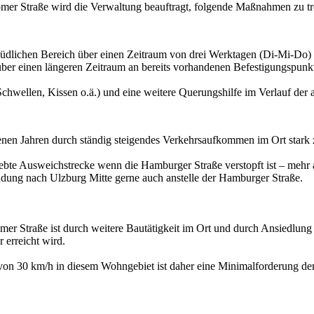
r Straße wird die Verwaltung beauftragt, folgende Maßnahmen zu treff
südlichen Bereich über einen Zeitraum von drei Werktagen (Di-Mi-Do) 
über einen längeren Zeitraum an bereits vorhandenen Befestigungspunk
hwellen, Kissen o.ä.) und eine weitere Querungshilfe im Verlauf de
enen Jahren durch ständig steigendes Verkehrsaufkommen im Ort star
ebte Ausweichstrecke wenn die Hamburger Straße verstopft ist – mehr a
dung nach Ulzburg Mitte gerne auch anstelle der Hamburger Straße.
er Straße ist durch weitere Bautätigkeit im Ort und durch Ansiedlung 
 erreicht wird.
 30 km/h in diesem Wohngebiet ist daher eine Minimalforderung der An