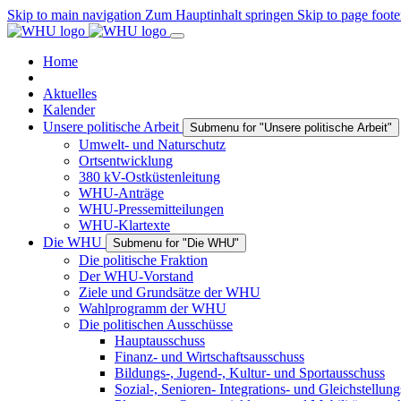
Skip to main navigation
Zum Hauptinhalt springen
Skip to page foote
Home
Aktuelles
Kalender
Unsere politische Arbeit
Submenu for "Unsere politische Arbeit"
Umwelt- und Naturschutz
Ortsentwicklung
380 kV-Ostküstenleitung
WHU-Anträge
WHU-Pressemitteilungen
WHU-Klartexte
Die WHU
Submenu for "Die WHU"
Die politische Fraktion
Der WHU-Vorstand
Ziele und Grundsätze der WHU
Wahlprogramm der WHU
Die politischen Ausschüsse
Hauptausschuss
Finanz- und Wirtschaftsausschuss
Bildungs-, Jugend-, Kultur- und Sportausschuss
Sozial-, Senioren- Integrations- und Gleichstellun