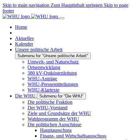
Skip to main navigation
Zum Hauptinhalt springen
Skip to page
footer
Home
Aktuelles
Kalender
Unsere politische Arbeit
Submenu for "Unsere politische Arbeit"
Umwelt- und Naturschutz
Ortsentwicklung
380 kV-Ostküstenleitung
WHU-Anträge
WHU-Pressemitteilungen
WHU-Klartexte
Die WHU
Submenu for "Die WHU"
Die politische Fraktion
Der WHU-Vorstand
Ziele und Grundsätze der WHU
Wahlprogramm der WHU
Die politischen Ausschüsse
Hauptausschuss
Finanz- und Wirtschaftsausschuss