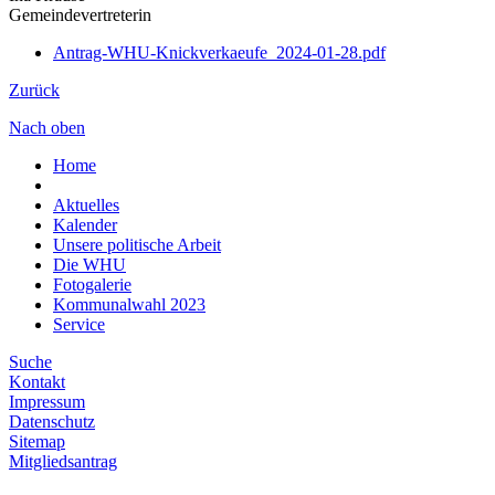
Gemeindevertreterin
Antrag-WHU-Knickverkaeufe_2024-01-28.pdf
Zurück
Nach oben
Home
Aktuelles
Kalender
Unsere politische Arbeit
Die WHU
Fotogalerie
Kommunalwahl 2023
Service
Suche
Kontakt
Impressum
Datenschutz
Sitemap
Mitgliedsantrag