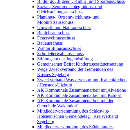
Bildungs-, Jugend-, Kultur- und Sportausschuss
Sozial-, Senioren- Integrations- und
Gleichstellungsausschuss
Planungs-, Ortsentwicklungs- und
Mobilitätsausschuss
Umwelt- und Naturausschuss
Betriebsausschuss
Feuerwehrausschuss
Bauausschuss
Wahlprüfungsausschuss
Schulleiterwahlausschuss
Stiftungsrat der Jugendstiftung
Gemeinsamer Beirat Kindertagesstättensatzung
Wege-Zweckverband der Gemeinden des
Kreises Segeberg
Zweckverband Wasserversorgung Kaltenkirchen
/ Henstedt-Ulzburg
AK Kommunale Zusammenarbeit mit Alveslohe
AK Kommunale Zusammenarbeit mit Kisdorf
AK Kommunale Zusammenarbeit mit der
Gemeinde Wakendorf
Mitgliederversammlung des Schleswig-
Holsteinischen Gemeindetag - Kreisverband
Segeberg
Mitgliederversammlung des Städtebundes