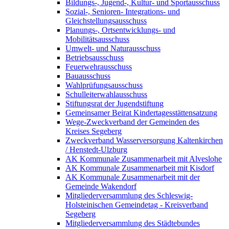
Bildungs-, Jugend-, Kultur- und Sportausschuss
Sozial-, Senioren- Integrations- und
Gleichstellungsausschuss
Planungs-, Ortsentwicklungs- und
Mobilitätsausschuss
Umwelt- und Naturausschuss
Betriebsausschuss
Feuerwehrausschuss
Bauausschuss
Wahlprüfungsausschuss
Schulleiterwahlausschuss
Stiftungsrat der Jugendstiftung
Gemeinsamer Beirat Kindertagesstättensatzung
Wege-Zweckverband der Gemeinden des
Kreises Segeberg
Zweckverband Wasserversorgung Kaltenkirchen
/ Henstedt-Ulzburg
AK Kommunale Zusammenarbeit mit Alveslohe
AK Kommunale Zusammenarbeit mit Kisdorf
AK Kommunale Zusammenarbeit mit der
Gemeinde Wakendorf
Mitgliederversammlung des Schleswig-
Holsteinischen Gemeindetag - Kreisverband
Segeberg
Mitgliederversammlung des Städtebundes