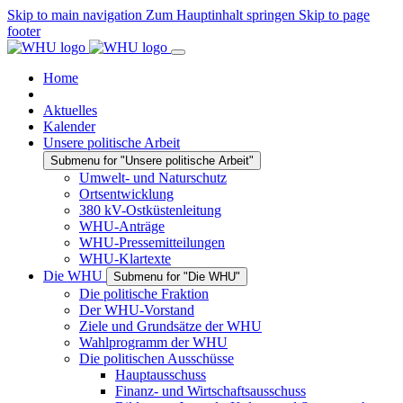
Skip to main navigation
Zum Hauptinhalt springen
Skip to page
footer
Home
Aktuelles
Kalender
Unsere politische Arbeit
Submenu for "Unsere politische Arbeit"
Umwelt- und Naturschutz
Ortsentwicklung
380 kV-Ostküstenleitung
WHU-Anträge
WHU-Pressemitteilungen
WHU-Klartexte
Die WHU
Submenu for "Die WHU"
Die politische Fraktion
Der WHU-Vorstand
Ziele und Grundsätze der WHU
Wahlprogramm der WHU
Die politischen Ausschüsse
Hauptausschuss
Finanz- und Wirtschaftsausschuss