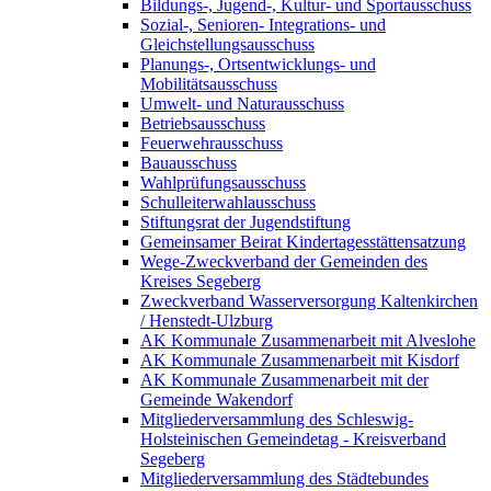
Bildungs-, Jugend-, Kultur- und Sportausschuss
Sozial-, Senioren- Integrations- und
Gleichstellungsausschuss
Planungs-, Ortsentwicklungs- und
Mobilitätsausschuss
Umwelt- und Naturausschuss
Betriebsausschuss
Feuerwehrausschuss
Bauausschuss
Wahlprüfungsausschuss
Schulleiterwahlausschuss
Stiftungsrat der Jugendstiftung
Gemeinsamer Beirat Kindertagesstättensatzung
Wege-Zweckverband der Gemeinden des
Kreises Segeberg
Zweckverband Wasserversorgung Kaltenkirchen
/ Henstedt-Ulzburg
AK Kommunale Zusammenarbeit mit Alveslohe
AK Kommunale Zusammenarbeit mit Kisdorf
AK Kommunale Zusammenarbeit mit der
Gemeinde Wakendorf
Mitgliederversammlung des Schleswig-
Holsteinischen Gemeindetag - Kreisverband
Segeberg
Mitgliederversammlung des Städtebundes