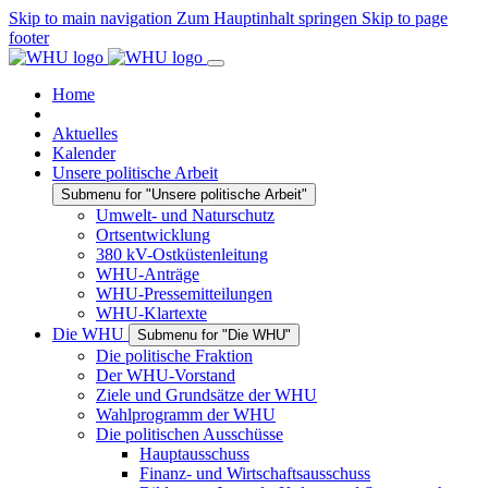
Skip to main navigation
Zum Hauptinhalt springen
Skip to page
footer
Home
Aktuelles
Kalender
Unsere politische Arbeit
Submenu for "Unsere politische Arbeit"
Umwelt- und Naturschutz
Ortsentwicklung
380 kV-Ostküstenleitung
WHU-Anträge
WHU-Pressemitteilungen
WHU-Klartexte
Die WHU
Submenu for "Die WHU"
Die politische Fraktion
Der WHU-Vorstand
Ziele und Grundsätze der WHU
Wahlprogramm der WHU
Die politischen Ausschüsse
Hauptausschuss
Finanz- und Wirtschaftsausschuss