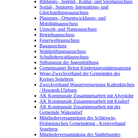
Bildungs-, Jugend-, Kultur- und Sportausschuss
Sozial-, Senioren- Integrations- und
Gleichstellungsausschuss
Planungs-, Ortsentwicklungs- und
Mobilitätsausschuss
Umwelt- und Naturausschuss
Betriebsausschuss
Feuerwehrausschuss
Bauausschuss
Wahlprüfungsausschuss
Schulleiterwahlausschuss
Stiftungsrat der Jugendstiftung
Gemeinsamer Beirat Kindertagesstättensatzung
Wege-Zweckverband der Gemeinden des
Kreises Segeberg
Zweckverband Wasserversorgung Kaltenkirchen
/ Henstedt-Ulzburg
AK Kommunale Zusammenarbeit mit Alveslohe
AK Kommunale Zusammenarbeit mit Kisdorf
AK Kommunale Zusammenarbeit mit der
Gemeinde Wakendorf
Mitgliederversammlung des Schleswig-
Holsteinischen Gemeindetag - Kreisverband
Segeberg
Mitgliederversammlung des Städtebundes