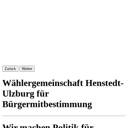
Wir sind kritisch und, wenn es sein muss, auch
hartnäckig.
Wir hinterfragen Dinge, die uns nicht klar genug
sind.
Transparenz ist uns wichtig.
Zurück
Weiter
Wählergemeinschaft Henstedt-
Ulzburg für
Bürgermitbestimmung
Wir machen Politik für