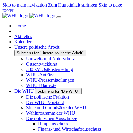
Skip to main navigation
Zum Hauptinhalt springen
Skip to page
footer
Home
Aktuelles
Kalender
Unsere politische Arbeit
Submenu for "Unsere politische Arbeit"
Umwelt- und Naturschutz
Ortsentwicklung
380 kV-Ostküstenleitung
WHU-Anträge
WHU-Pressemitteilungen
WHU-Klartexte
Die WHU
Submenu for "Die WHU"
Die politische Fraktion
Der WHU-Vorstand
Ziele und Grundsätze der WHU
Wahlprogramm der WHU
Die politischen Ausschüsse
Hauptausschuss
Finanz- und Wirtschaftsausschuss