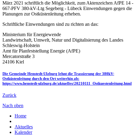
März 2021 schriftlich die Möglichkeit, zum Aktenzeichen AfPE 14 -
667-PFV 380-kV-Ltg Segeberg - Lübeck Einwendungen gegen die
Planungen zur Ostküstenleitung erheben.
Schriftliche Einwendungen sind zu richten an das:
Ministerium für Energiewende
Landwirtschaft, Umwelt, Natur und Digitalisierung des Landes
Schleswig-Holstein
Amt für Planfeststellung Energie (AfPE)
Mercatorstraße 3
24106 Kiel
Die Gemeinde Henstedt-Ulzburg lehnt die Trassierung der 380kV-
Ostküstenleitung durch den Ort weiterhin ab:
https://www.henstedt-ulzburg.de/aktuelles/20210111_Ostkuestenleitung.html
Zurück
Nach oben
Home
Aktuelles
Kalender