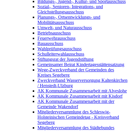
Bildungs-, Jugend-, Kultur- und Sportausschuss
Sozial-, Senioren- Integrations- und
Gleichstellungsausschuss
Planungs-, Ortsentwicklungs- und
Mobilitätsausschuss
Umwelt- und Naturausschuss
Betriebsausschuss
Feuerwehrausschuss
Bauausschuss
Wahlprüfungsausschuss
Schulleiterwahlausschuss
Stiftungsrat der Jugendstiftung
Gemeinsamer Beirat Kindertagesstättensatzung
Wege-Zweckverband der Gemeinden des
Kreises Segeberg
Zweckverband Wasserversorgung Kaltenkirchen
/ Henstedt-Ulzburg
AK Kommunale Zusammenarbeit mit Alveslohe
AK Kommunale Zusammenarbeit mit Kisdorf
AK Kommunale Zusammenarbeit mit der
Gemeinde Wakendorf
Mitgliederversammlung des Schleswig-
Holsteinischen Gemeindetag - Kreisverband
Segeberg
Mitgliederversammlung des Städtebundes