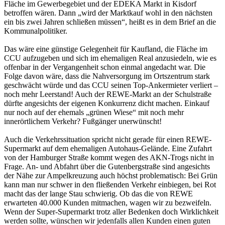
Fläche im Gewerbegebiet und der EDEKA Markt in Kisdorf
betroffen wären. Dann „wird der Marktkauf wohl in den nächsten
ein bis zwei Jahren schließen müssen“, heißt es in dem Brief an die
Kommunalpolitiker.
Das wäre eine günstige Gelegenheit für Kaufland, die Fläche im
CCU aufzugeben und sich im ehemaligen Real anzusiedeln, wie es
offenbar in der Vergangenheit schon einmal angedacht war. Die
Folge davon wäre, dass die Nahversorgung im Ortszentrum stark
geschwächt würde und das CCU seinen Top-Ankermieter verliert –
noch mehr Leerstand! Auch der REWE-Markt an der Schulstraße
dürfte angesichts der eigenen Konkurrenz dicht machen. Einkauf
nur noch auf der ehemals „grünen Wiese“ mit noch mehr
innerörtlichem Verkehr? Fußgänger unerwünscht!
Auch die Verkehrssituation spricht nicht gerade für einen REWE-
Supermarkt auf dem ehemaligen Autohaus-Gelände. Eine Zufahrt
von der Hamburger Straße kommt wegen des AKN-Trogs nicht in
Frage. An- und Abfahrt über die Gutenbergstraße sind angesichts
der Nähe zur Ampelkreuzung auch höchst problematisch: Bei Grün
kann man nur schwer in den fließenden Verkehr einbiegen, bei Rot
macht das der lange Stau schwierig. Ob das die von REWE
erwarteten 40.000 Kunden mitmachen, wagen wir zu bezweifeln.
Wenn der Super-Supermarkt trotz aller Bedenken doch Wirklichkeit
werden sollte, wünschen wir jedenfalls allen Kunden einen guten