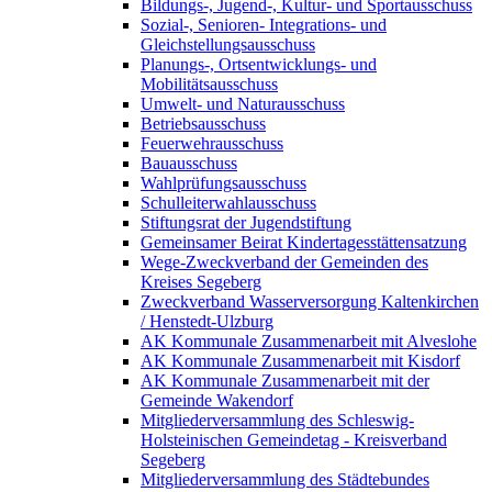
Bildungs-, Jugend-, Kultur- und Sportausschuss
Sozial-, Senioren- Integrations- und
Gleichstellungsausschuss
Planungs-, Ortsentwicklungs- und
Mobilitätsausschuss
Umwelt- und Naturausschuss
Betriebsausschuss
Feuerwehrausschuss
Bauausschuss
Wahlprüfungsausschuss
Schulleiterwahlausschuss
Stiftungsrat der Jugendstiftung
Gemeinsamer Beirat Kindertagesstättensatzung
Wege-Zweckverband der Gemeinden des
Kreises Segeberg
Zweckverband Wasserversorgung Kaltenkirchen
/ Henstedt-Ulzburg
AK Kommunale Zusammenarbeit mit Alveslohe
AK Kommunale Zusammenarbeit mit Kisdorf
AK Kommunale Zusammenarbeit mit der
Gemeinde Wakendorf
Mitgliederversammlung des Schleswig-
Holsteinischen Gemeindetag - Kreisverband
Segeberg
Mitgliederversammlung des Städtebundes