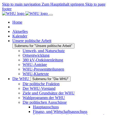
Skip to main navigation
Zum Hauptinhalt springen
Skip to page
footer
Home
Aktuelles
Kalender
Unsere politische Arbeit
Submenu for "Unsere politische Arbeit"
Umwelt- und Naturschutz
Ortsentwicklung
380 kV-Ostküstenleitung
WHU-Anträge
WHU-Pressemitteilungen
WHU-Klartexte
Die WHU
Submenu for "Die WHU"
Die politische Fraktion
Der WHU-Vorstand
Ziele und Grundsätze der WHU
Wahlprogramm der WHU
Die politischen Ausschüsse
Hauptausschuss
Finanz- und Wirtschaftsausschuss