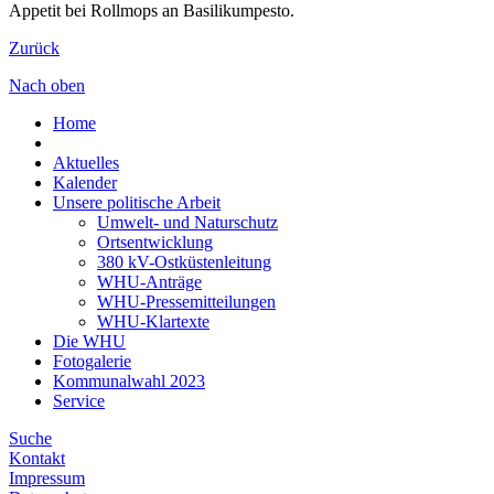
Appetit bei Rollmops an Basilikumpesto.
Zurück
Nach oben
Home
Aktuelles
Kalender
Unsere politische Arbeit
Umwelt- und Naturschutz
Ortsentwicklung
380 kV-Ostküstenleitung
WHU-Anträge
WHU-Pressemitteilungen
WHU-Klartexte
Die WHU
Fotogalerie
Kommunalwahl 2023
Service
Suche
Kontakt
Impressum