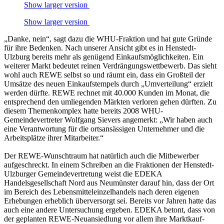
Show larger version
Show larger version
„Danke, nein“, sagt dazu die WHU-Fraktion und hat gute Gründe
für ihre Bedenken. Nach unserer Ansicht gibt es in Henstedt-
Ulzburg bereits mehr als genügend Einkaufsmöglichkeiten. Ein
weiterer Markt bedeutet reinen Verdrängungswettbewerb. Das sieht
wohl auch REWE selbst so und räumt ein, dass ein Großteil der
Umsätze des neuen Einkaufstempels durch „Umverteilung“ erzielt
werden dürfte. REWE rechnet mit 40.000 Kunden im Monat, die
entsprechend den umliegenden Märkten verloren gehen dürften. Zu
diesem Themenkomplex hatte bereits 2008 WHU-
Gemeindevertreter Wolfgang Sievers angemerkt: „Wir haben auch
eine Verantwortung für die ortsansässigen Unternehmer und die
Arbeitsplätze ihrer Mitarbeiter.“
Der REWE-Wunschtraum hat natürlich auch die Mitbewerber
aufgeschreckt. In einem Schreiben an die Fraktionen der Henstedt-
Ulzburger Gemeindevertretung weist die EDEKA
Handelsgesellschaft Nord aus Neumünster darauf hin, dass der Ort
im Bereich des Lebensmitteleinzelhandels nach deren eigenen
Erhebungen erheblich überversorgt sei. Bereits vor Jahren hatte das
auch eine andere Untersuchung ergeben. EDEKA betont, dass von
der geplanten REWE-Neuansiedlung vor allem ihre Marktkauf-