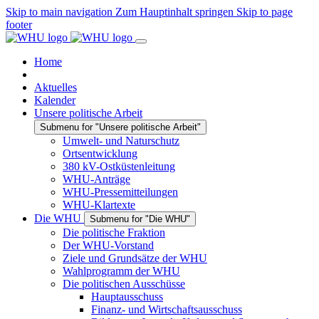
Skip to main navigation
Zum Hauptinhalt springen
Skip to page
footer
Home
Aktuelles
Kalender
Unsere politische Arbeit
Submenu for "Unsere politische Arbeit"
Umwelt- und Naturschutz
Ortsentwicklung
380 kV-Ostküstenleitung
WHU-Anträge
WHU-Pressemitteilungen
WHU-Klartexte
Die WHU
Submenu for "Die WHU"
Die politische Fraktion
Der WHU-Vorstand
Ziele und Grundsätze der WHU
Wahlprogramm der WHU
Die politischen Ausschüsse
Hauptausschuss
Finanz- und Wirtschaftsausschuss