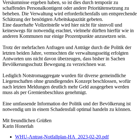
Versäumnisse ergeben haben, so ist dies durch temporär zu
schaffendes Personalkontigent oder andere Prioritätensetzung zu
beheben. Die Verwaltung wird erforderlichenfalls um entsprechende
Schätzung der benötigten Arbeitskapazität gebeten.
Eine dauerhafte Vollzeitstelle wird hier nicht für sinnvoll und
keineswegs für notwendig erachtet, vielmehr dürften hierfür wie in
anderen Kommunen nur einige Prozentpunkte anzusetzen sein.
Trotz der mehrfachen Anfragen und Anträge durch die Politik der
letzten beiden Jahre, vermochten die verwaltungsseitig erfolgten
Antworten uns nicht davon überzeugen, dass bisher in Sachen
Bevölkerungsschutz Bewegung zu verzeichnen war.
Lediglich Notstromaggregate wurden für diverse gemeindliche
Liegenschaften ohne grundlegendes Konzept beschlossen, wofür
nach letzten Meldungen deutlich mehr Geld ausgegeben werden
muss als per Gremienbeschluss genehmigt.
Eine umfassende Information der Politik und der Bevölkerung ist
notwendig um in einem Schadensfall optimal handeln zu können.
Mit freundlichen Grüßen
Karin Honerlah
WHU-Antrag-Notfallplan-HA_2023-02-20.pdf