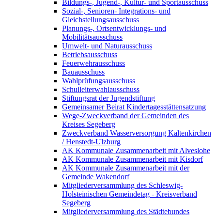
Bildungs-, Jugend-, Kultur- und Sportausschuss
Sozial-, Senioren- Integrations- und
Gleichstellungsausschuss
Planungs-, Ortsentwicklungs- und
Mobilitätsausschuss
Umwelt- und Naturausschuss
Betriebsausschuss
Feuerwehrausschuss
Bauausschuss
Wahlprüfungsausschuss
Schulleiterwahlausschuss
Stiftungsrat der Jugendstiftung
Gemeinsamer Beirat Kindertagesstättensatzung
Wege-Zweckverband der Gemeinden des
Kreises Segeberg
Zweckverband Wasserversorgung Kaltenkirchen
/ Henstedt-Ulzburg
AK Kommunale Zusammenarbeit mit Alveslohe
AK Kommunale Zusammenarbeit mit Kisdorf
AK Kommunale Zusammenarbeit mit der
Gemeinde Wakendorf
Mitgliederversammlung des Schleswig-
Holsteinischen Gemeindetag - Kreisverband
Segeberg
Mitgliederversammlung des Städtebundes