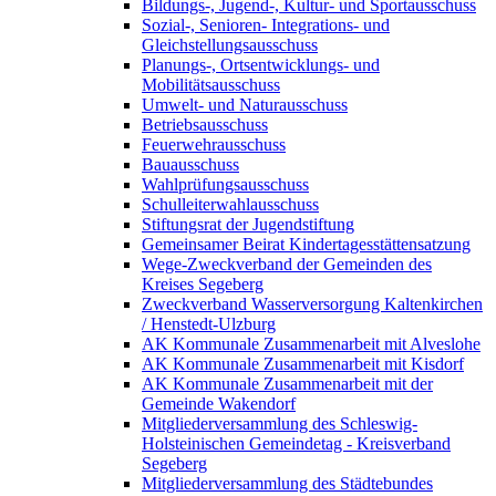
Bildungs-, Jugend-, Kultur- und Sportausschuss
Sozial-, Senioren- Integrations- und
Gleichstellungsausschuss
Planungs-, Ortsentwicklungs- und
Mobilitätsausschuss
Umwelt- und Naturausschuss
Betriebsausschuss
Feuerwehrausschuss
Bauausschuss
Wahlprüfungsausschuss
Schulleiterwahlausschuss
Stiftungsrat der Jugendstiftung
Gemeinsamer Beirat Kindertagesstättensatzung
Wege-Zweckverband der Gemeinden des
Kreises Segeberg
Zweckverband Wasserversorgung Kaltenkirchen
/ Henstedt-Ulzburg
AK Kommunale Zusammenarbeit mit Alveslohe
AK Kommunale Zusammenarbeit mit Kisdorf
AK Kommunale Zusammenarbeit mit der
Gemeinde Wakendorf
Mitgliederversammlung des Schleswig-
Holsteinischen Gemeindetag - Kreisverband
Segeberg
Mitgliederversammlung des Städtebundes