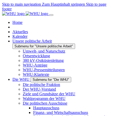
Skip to main navigation
Zum Hauptinhalt springen
Skip to page
footer
Home
Aktuelles
Kalender
Unsere politische Arbeit
Submenu for "Unsere politische Arbeit"
Umwelt- und Naturschutz
Ortsentwicklung
380 kV-Ostküstenleitung
WHU-Anträge
WHU-Pressemitteilungen
WHU-Klartexte
Die WHU
Submenu for "Die WHU"
Die politische Fraktion
Der WHU-Vorstand
Ziele und Grundsätze der WHU
Wahlprogramm der WHU
Die politischen Ausschüsse
Hauptausschuss
Finanz- und Wirtschaftsausschuss