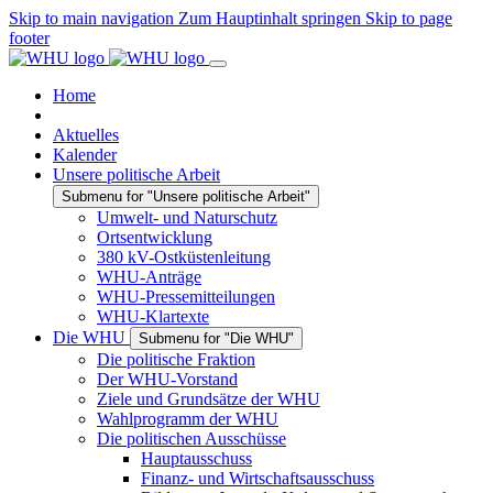
Skip to main navigation
Zum Hauptinhalt springen
Skip to page
footer
Home
Aktuelles
Kalender
Unsere politische Arbeit
Submenu for "Unsere politische Arbeit"
Umwelt- und Naturschutz
Ortsentwicklung
380 kV-Ostküstenleitung
WHU-Anträge
WHU-Pressemitteilungen
WHU-Klartexte
Die WHU
Submenu for "Die WHU"
Die politische Fraktion
Der WHU-Vorstand
Ziele und Grundsätze der WHU
Wahlprogramm der WHU
Die politischen Ausschüsse
Hauptausschuss
Finanz- und Wirtschaftsausschuss