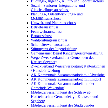
Bildungs-, Jugend-, Kultur- und Sportausschuss
Sozial-, Senioren- Integrations- und
Gleichstellungsausschuss
Planungs-, Ortsentwicklungs- und
Mobilitätsausschuss
Umwelt- und Naturausschuss
Betriebsausschuss
Feuerwehrausschuss
Bauausschuss
Wahlprüfungsausschuss
Schulleiterwahlausschuss
Stiftungsrat der Jugendstiftung
Gemeinsamer Beirat Kindertagesstättensatzung
Wege-Zweckverband der Gemeinden des
Kreises Segeberg
Zweckverband Wasserversorgung Kaltenkirchen
/ Henstedt-Ulzburg
AK Kommunale Zusammenarbeit mit Alveslohe
AK Kommunale Zusammenarbeit mit Kisdorf
AK Kommunale Zusammenarbeit mit der
Gemeinde Wakendorf
Mitgliederversammlung des Schleswig-
Holsteinischen Gemeindetag - Kreisverband
Segeberg
Mitgliederversammlung des Städtebundes