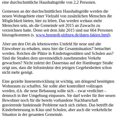
eine durchschnittliche Haushaltsgröße von 2,2 Personen.
Gemessen an der durchschnittlichen Haushaltsgröße werden die
neuen Wohngebiete einer Vielzahl von zusätzlichen Menschen die
Möglichkeit bieten, hier zu leben. Das werden weitaus mehr
Menschen sein, als die Gemeinde seit 2015 an Zuwachs zu
verzeichnen hatte. Denn seit dem Jahr 2015 sind nur 664 Personen
hinzugekommen (s.
www.henstedt-ulzburg.de/daten-fakten.html
).
Aber um den Ort als lebenswertes Umfeld für neue und alte
Einwohner zu erhalten, muss hier die Gesamtsituation7 betrachtet
werden. Reichen die Plätze in Kindertagesstätten und Schulen aus?
Sind die Straßen dem unvermeidlich zunehmenden Verkehr
gewachsen? Nicht zuletzt der Dauerstau auf der Hamburger Straße
zeigt uns, dass die Infrastruktur den jetzigen Gegebenheiten schon
nicht mehr genügt.
Eine gezielte Innenentwicklung ist wichtig, um dringend benötigten
Wohnraum zu schaffen. Sie sollte aber kontrolliert vollzogen
werden, d.h. die neue Bebauung sollte sich – zwar verdichtet –
dennoch in ihre Umgebung einpassen. Sie darf weder für ihre neuen
Bewohner noch für die bereits vorhandene Nachbarschaft
gravierende funktionale Probleme nach sich ziehen. Das betrifft die
Kinderbetreuung in Kitas und Schulen, aber auch die verkehrliche
Situation in der gesamten Gemeinde.