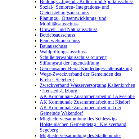
Bildungs-, Jugend-, Kultur- und Sportausschuss
Sozial-, Senioren- Integrations- und
Gleichstellungsausschuss
Planungs-, Ortsentwicklungs- und
Mobilitätsausschuss
Umwelt- und Naturausschuss
Betriebsausschuss
Feuerwehrausschuss
Bauausschuss
Wahlprüfungsausschuss
Schulleiterwahlausschuss
(current)
Stiftungsrat der Jugendstiftung
Gemeinsamer Beirat Kindertagesstättensatzung
Wege-Zweckverband der Gemeinden des
Kreises Segeberg
Zweckverband Wasserversorgung Kaltenkirchen
/ Henstedt-Ulzburg
AK Kommunale Zusammenarbeit mit Alveslohe
AK Kommunale Zusammenarbeit mit Kisdorf
AK Kommunale Zusammenarbeit mit der
Gemeinde Wakendorf
Mitgliederversammlung des Schleswig-
Holsteinischen Gemeindetag - Kreisverband
Segeberg
Mitgliederversammlung des Städtebundes