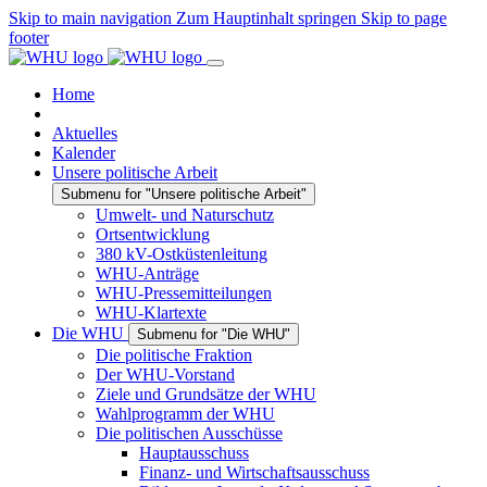
Skip to main navigation
Zum Hauptinhalt springen
Skip to page
footer
Home
Aktuelles
Kalender
Unsere politische Arbeit
Submenu for "Unsere politische Arbeit"
Umwelt- und Naturschutz
Ortsentwicklung
380 kV-Ostküstenleitung
WHU-Anträge
WHU-Pressemitteilungen
WHU-Klartexte
Die WHU
Submenu for "Die WHU"
Die politische Fraktion
Der WHU-Vorstand
Ziele und Grundsätze der WHU
Wahlprogramm der WHU
Die politischen Ausschüsse
Hauptausschuss
Finanz- und Wirtschaftsausschuss