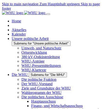
Skip to main navigation
Zum Hauptinhalt springen
Skip to page
footer
Home
Aktuelles
Kalender
Unsere politische Arbeit
Submenu for "Unsere politische Arbeit"
Umwelt- und Naturschutz
Ortsentwicklung
380 kV-Ostküstenleitung
WHU-Anträge
WHU-Pressemitteilungen
WHU-Klartexte
Die WHU
Submenu for "Die WHU"
Die politische Fraktion
Der WHU-Vorstand
Ziele und Grundsätze der WHU
Wahlprogramm der WHU
Die politischen Ausschüsse
Hauptausschuss
Finanz- und Wirtschaftsausschuss