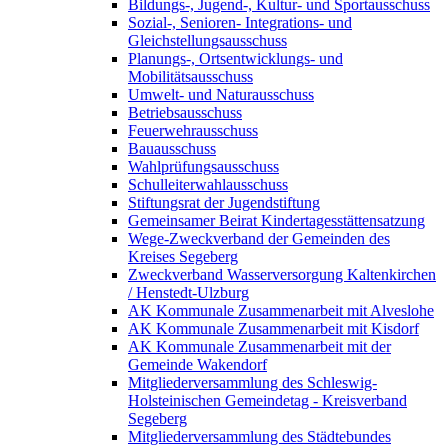
Bildungs-, Jugend-, Kultur- und Sportausschuss
Sozial-, Senioren- Integrations- und
Gleichstellungsausschuss
Planungs-, Ortsentwicklungs- und
Mobilitätsausschuss
Umwelt- und Naturausschuss
Betriebsausschuss
Feuerwehrausschuss
Bauausschuss
Wahlprüfungsausschuss
Schulleiterwahlausschuss
Stiftungsrat der Jugendstiftung
Gemeinsamer Beirat Kindertagesstättensatzung
Wege-Zweckverband der Gemeinden des
Kreises Segeberg
Zweckverband Wasserversorgung Kaltenkirchen
/ Henstedt-Ulzburg
AK Kommunale Zusammenarbeit mit Alveslohe
AK Kommunale Zusammenarbeit mit Kisdorf
AK Kommunale Zusammenarbeit mit der
Gemeinde Wakendorf
Mitgliederversammlung des Schleswig-
Holsteinischen Gemeindetag - Kreisverband
Segeberg
Mitgliederversammlung des Städtebundes