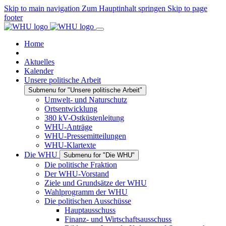
Skip to main navigation
Zum Hauptinhalt springen
Skip to page
footer
Home
Aktuelles
Kalender
Unsere politische Arbeit
Submenu for "Unsere politische Arbeit"
Umwelt- und Naturschutz
Ortsentwicklung
380 kV-Ostküstenleitung
WHU-Anträge
WHU-Pressemitteilungen
WHU-Klartexte
Die WHU
Submenu for "Die WHU"
Die politische Fraktion
Der WHU-Vorstand
Ziele und Grundsätze der WHU
Wahlprogramm der WHU
Die politischen Ausschüsse
Hauptausschuss
Finanz- und Wirtschaftsausschuss