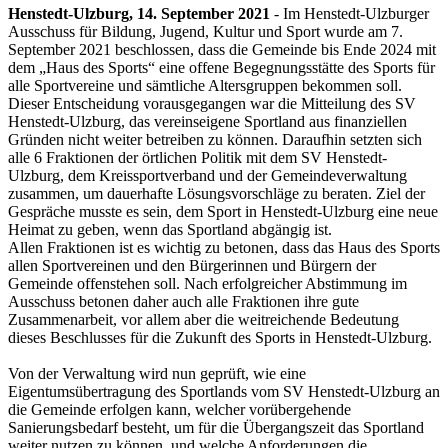
Henstedt-Ulzburg, 14. September 2021
- Im Henstedt-Ulzburger
Ausschuss für Bildung, Jugend, Kultur und Sport wurde am 7.
September 2021 beschlossen, dass die Gemeinde bis Ende 2024 mit
dem „Haus des Sports“ eine offene Begegnungsstätte des Sports für
alle Sportvereine und sämtliche Altersgruppen bekommen soll.
Dieser Entscheidung vorausgegangen war die Mitteilung des SV
Henstedt-Ulzburg, das vereinseigene Sportland aus finanziellen
Gründen nicht weiter betreiben zu können. Daraufhin setzten sich
alle 6 Fraktionen der örtlichen Politik mit dem SV Henstedt-
Ulzburg, dem Kreissportverband und der Gemeindeverwaltung
zusammen, um dauerhafte Lösungsvorschläge zu beraten. Ziel der
Gespräche musste es sein, dem Sport in Henstedt-Ulzburg eine neue
Heimat zu geben, wenn das Sportland abgängig ist.
Allen Fraktionen ist es wichtig zu betonen, dass das Haus des Sports
allen Sportvereinen und den Bürgerinnen und Bürgern der
Gemeinde offenstehen soll. Nach erfolgreicher Abstimmung im
Ausschuss betonen daher auch alle Fraktionen ihre gute
Zusammenarbeit, vor allem aber die weitreichende Bedeutung
dieses Beschlusses für die Zukunft des Sports in Henstedt-Ulzburg.
Von der Verwaltung wird nun geprüft, wie eine
Eigentumsübertragung des Sportlands vom SV Henstedt-Ulzburg an
die Gemeinde erfolgen kann, welcher vorübergehende
Sanierungsbedarf besteht, um für die Übergangszeit das Sportland
weiter nutzen zu können, und welche Anforderungen die