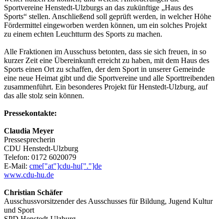
Sportvereine Henstedt-Ulzburgs an das zukünftige „Haus des
Sports“ stellen. Anschließend soll geprüft werden, in welcher Höhe
Fördermittel eingeworben werden können, um ein solches Projekt
zu einem echten Leuchtturm des Sports zu machen.
Alle Fraktionen im Ausschuss betonten, dass sie sich freuen, in so
kurzer Zeit eine Übereinkunft erreicht zu haben, mit dem Haus des
Sports einen Ort zu schaffen, der dem Sport in unserer Gemeinde
eine neue Heimat gibt und die Sportvereine und alle Sporttreibenden
zusammenführt. Ein besonderes Projekt für Henstedt-Ulzburg, auf
das alle stolz sein können.
Pressekontakte:
Claudia Meyer
Pressesprecherin
CDU Henstedt-Ulzburg
Telefon: 0172 6020079
E-Mail:
cme["at"]cdu-hu["."]de
www.cdu-hu.de
Christian Schäfer
Ausschussvorsitzender des Ausschusses für Bildung, Jugend Kultur
und Sport
SPD Henstedt-Ulzburg