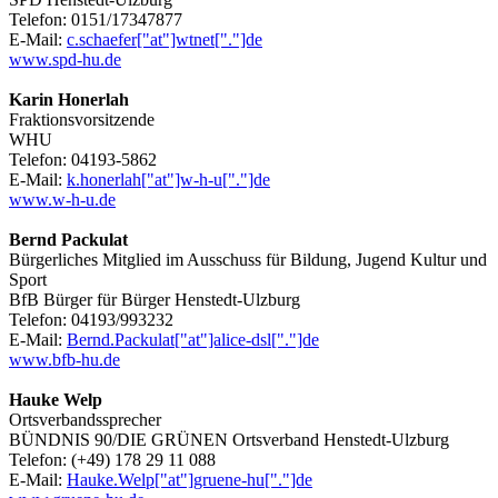
Telefon: 0151/17347877
E-Mail:
c.schaefer["at"]wtnet["."]de
www.spd-hu.de
Karin Honerlah
Fraktionsvorsitzende
WHU
Telefon: 04193-5862
E-Mail:
k.honerlah["at"]w-h-u["."]de
www.w-h-u.de
Bernd Packulat
Bürgerliches Mitglied im Ausschuss für Bildung, Jugend Kultur und
Sport
BfB Bürger für Bürger Henstedt-Ulzburg
Telefon: 04193/993232
E-Mail:
Bernd.Packulat["at"]alice-dsl["."]de
www.bfb-hu.de
Hauke Welp
Ortsverbandssprecher
BÜNDNIS 90/DIE GRÜNEN Ortsverband Henstedt-Ulzburg
Telefon: (+49) 178 29 11 088
E-Mail:
Hauke.Welp["at"]gruene-hu["."]de