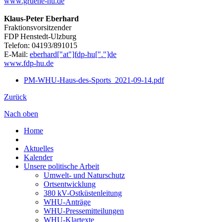
www.gruene-hu.de
Klaus-Peter Eberhard
Fraktionsvorsitzender
FDP Henstedt-Ulzburg
Telefon: 04193/891015
E-Mail:
eberhard["at"]fdp-hu["."]de
www.fdp-hu.de
PM-WHU-Haus-des-Sports_2021-09-14.pdf
Zurück
Nach oben
Home
Aktuelles
Kalender
Unsere politische Arbeit
Umwelt- und Naturschutz
Ortsentwicklung
380 kV-Ostküstenleitung
WHU-Anträge
WHU-Pressemitteilungen
WHU-Klartexte