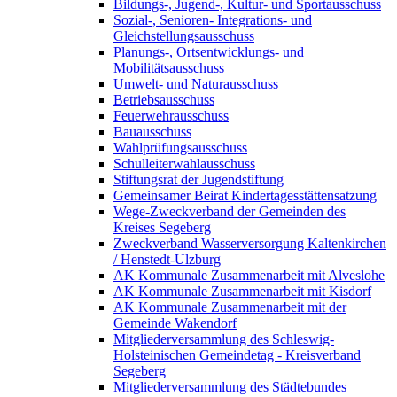
Bildungs-, Jugend-, Kultur- und Sportausschuss
Sozial-, Senioren- Integrations- und
Gleichstellungsausschuss
Planungs-, Ortsentwicklungs- und
Mobilitätsausschuss
Umwelt- und Naturausschuss
Betriebsausschuss
Feuerwehrausschuss
Bauausschuss
Wahlprüfungsausschuss
Schulleiterwahlausschuss
Stiftungsrat der Jugendstiftung
Gemeinsamer Beirat Kindertagesstättensatzung
Wege-Zweckverband der Gemeinden des
Kreises Segeberg
Zweckverband Wasserversorgung Kaltenkirchen
/ Henstedt-Ulzburg
AK Kommunale Zusammenarbeit mit Alveslohe
AK Kommunale Zusammenarbeit mit Kisdorf
AK Kommunale Zusammenarbeit mit der
Gemeinde Wakendorf
Mitgliederversammlung des Schleswig-
Holsteinischen Gemeindetag - Kreisverband
Segeberg
Mitgliederversammlung des Städtebundes