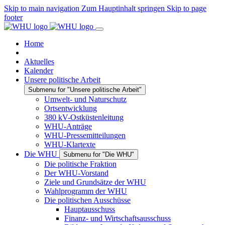
Skip to main navigation
Zum Hauptinhalt springen
Skip to page
footer
Home
Aktuelles
Kalender
Unsere politische Arbeit
Submenu for "Unsere politische Arbeit"
Umwelt- und Naturschutz
Ortsentwicklung
380 kV-Ostküstenleitung
WHU-Anträge
WHU-Pressemitteilungen
WHU-Klartexte
Die WHU
Submenu for "Die WHU"
Die politische Fraktion
Der WHU-Vorstand
Ziele und Grundsätze der WHU
Wahlprogramm der WHU
Die politischen Ausschüsse
Hauptausschuss
Finanz- und Wirtschaftsausschuss