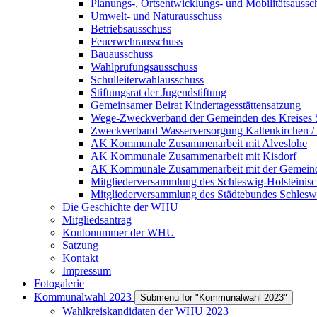
Planungs-, Ortsentwicklungs- und Mobilitätsaussc
Umwelt- und Naturausschuss
Betriebsausschuss
Feuerwehrausschuss
Bauausschuss
Wahlprüfungsausschuss
Schulleiterwahlausschuss
Stiftungsrat der Jugendstiftung
Gemeinsamer Beirat Kindertagesstättensatzung
Wege-Zweckverband der Gemeinden des Kreises 
Zweckverband Wasserversorgung Kaltenkirchen /
AK Kommunale Zusammenarbeit mit Alveslohe
AK Kommunale Zusammenarbeit mit Kisdorf
AK Kommunale Zusammenarbeit mit der Gemein
Mitgliederversammlung des Schleswig-Holsteinis
Mitgliederversammlung des Städtebundes Schlesw
Die Geschichte der WHU
Mitgliedsantrag
Kontonummer der WHU
Satzung
Kontakt
Impressum
Fotogalerie
Kommunalwahl 2023
Submenu for "Kommunalwahl 2023"
Wahlkreiskandidaten der WHU 2023