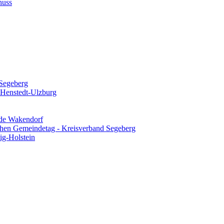
huss
Segeberg
 Henstedt-Ulzburg
de Wakendorf
chen Gemeindetag - Kreisverband Segeberg
ig-Holstein