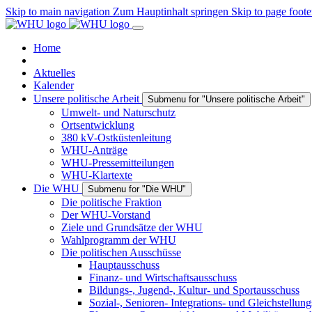
Skip to main navigation
Zum Hauptinhalt springen
Skip to page foote
Home
Aktuelles
Kalender
Unsere politische Arbeit
Submenu for "Unsere politische Arbeit"
Umwelt- und Naturschutz
Ortsentwicklung
380 kV-Ostküstenleitung
WHU-Anträge
WHU-Pressemitteilungen
WHU-Klartexte
Die WHU
Submenu for "Die WHU"
Die politische Fraktion
Der WHU-Vorstand
Ziele und Grundsätze der WHU
Wahlprogramm der WHU
Die politischen Ausschüsse
Hauptausschuss
Finanz- und Wirtschaftsausschuss
Bildungs-, Jugend-, Kultur- und Sportausschuss
Sozial-, Senioren- Integrations- und Gleichstellun