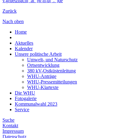
v.gruetzbach["at"]w-h-u["."]de
Zurück
Nach oben
Home
Aktuelles
Kalender
Unsere politische Arbeit
Umwelt- und Naturschutz
Ortsentwicklung
380 kV-Ostküstenleitung
WHU-Anträge
WHU-Pressemitteilungen
WHU-Klartexte
Die WHU
Fotogalerie
Kommunalwahl 2023
Service
Suche
Kontakt
Impressum
Datenschutz