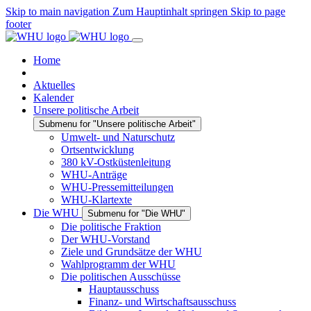
Skip to main navigation
Zum Hauptinhalt springen
Skip to page
footer
Home
Aktuelles
Kalender
Unsere politische Arbeit
Submenu for "Unsere politische Arbeit"
Umwelt- und Naturschutz
Ortsentwicklung
380 kV-Ostküstenleitung
WHU-Anträge
WHU-Pressemitteilungen
WHU-Klartexte
Die WHU
Submenu for "Die WHU"
Die politische Fraktion
Der WHU-Vorstand
Ziele und Grundsätze der WHU
Wahlprogramm der WHU
Die politischen Ausschüsse
Hauptausschuss
Finanz- und Wirtschaftsausschuss