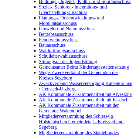
Bildungs-, Jugend-, Kultur- und Sportausschuss
Sozial-, Senioren- Integrations- und
Gleichstellungsausschuss
Planungs-, Ortsentwicklungs- und
Mobilitätsausschuss
Umwelt- und Naturausschuss
Betriebsausschuss
Feuerwehrausschuss
Bauausschuss
Wahlprüfungsausschuss
Schulleiterwahlausschuss
Stiftungsrat der Jugendstiftung
Gemeinsamer Beirat Kindertagesstättensatzung
Wege-Zweckverband der Gemeinden des
Kreises Segeberg
Zweckverband Wasserversorgung Kaltenkirchen
/ Henstedt-Ulzburg
AK Kommunale Zusammenarbeit mit Alveslohe
AK Kommunale Zusammenarbeit mit Kisdorf
AK Kommunale Zusammenarbeit mit der
Gemeinde Wakendorf
Mitgliederversammlung des Schleswig-
Holsteinischen Gemeindetag - Kreisverband
Segeberg
Mitgliederversammlung des Städtebundes