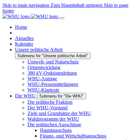
Skip to main navigation
Zum Hauptinhalt springen
Skip to page
footer
Home
Aktuelles
Kalender
Unsere politische Arbeit
Submenu for "Unsere politische Arbeit"
Umwelt- und Naturschutz
Ortsentwicklung
380 kV-Ostküstenleitung
WHU-Anträge
WHU-Pressemitteilungen
WHU-Klartexte
Die WHU
Submenu for "Die WHU"
Die politische Fraktion
Der WHU-Vorstand
Ziele und Grundsätze der WHU
Wahlprogramm der WHU
Die politischen Ausschüsse
Hauptausschuss
Finanz- und Wirtschaftsausschuss