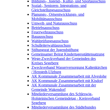
Bildungs-, Jugend-, Kultur- und Sportausschuss
Sozial-, Senioren- Integrations- und
Gleichstellungsausschuss
Planungs-, Ortsentwicklungs- und
Mobilitätsausschuss
Umwelt- und Naturausschuss
Betriebsausschuss
Feuerwehrausschuss
Bauausschuss
Wahlprüfungsausschuss
Schulleiterwahlausschuss
Stiftungsrat der Jugendstiftung
Gemeinsamer Beirat Kindertagesstättensatzung
Wege-Zweckverband der Gemeinden des
Kreises Segeberg
Zweckverband Wasserversorgung Kaltenkirchen
/ Henstedt-Ulzburg
AK Kommunale Zusammenarbeit mit Alveslohe
AK Kommunale Zusammenarbeit mit Kisdorf
AK Kommunale Zusammenarbeit mit der
Gemeinde Wakendorf
Mitgliederversammlung des Schleswig-
Holsteinischen Gemeindetag - Kreisverband
Segeberg
Mitgliederversammlung des Städtebundes