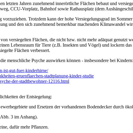
en letzten Jahren zunehmend innerörtliche Flächen bebaut und versieg
hweg, CCU-Vorplatz, Bahnhof sowie Rathausplatz (dem Aushängeschild 
g vorzuziehen. Trotzdem kann der hohe Versiegelungsgrad im Sommer z
auung und den sich zunehmend bemerkbar machenden Klimawandel wird 
n versiegelten Flächen, die nicht bzw. nicht mehr adäquat genutzt w
einen Lebensraum für Tiere (z.B. Insekten und Vögel) und lockern das S
gelte Flächen verbessert.
uf die menschliche Psyche auswirken können - insbesondere bei Kindern
-ist-gut-fuer-kinderhirne/
nkheiten-gruenflaechen-stadtplanung-kinder-studie
-psyche-der-stadtbewohner-12116.html
ichkeiten der Entsiegelung:
 Gewerbegebiete und Ersetzen der vorhandenen Bodendecker durch öko
 Abb. 3 im Anhang).
ine, dafür mehr Pflanzen.