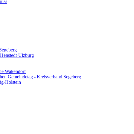
huss
Segeberg
 Henstedt-Ulzburg
de Wakendorf
chen Gemeindetag - Kreisverband Segeberg
ig-Holstein