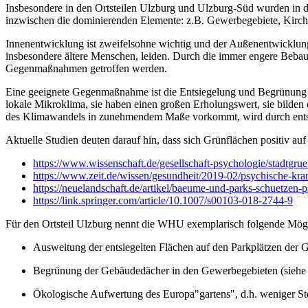
Insbesondere in den Ortsteilen Ulzburg und Ulzburg-Süd wurden in d
inzwischen die dominierenden Elemente: z.B. Gewerbegebiete, Kirc
Innenentwicklung ist zweifelsohne wichtig und der Außenentwicklun
insbesondere ältere Menschen, leiden. Durch die immer engere Beb
Gegenmaßnahmen getroffen werden.
Eine geeignete Gegenmaßnahme ist die Entsiegelung und Begrünung vo
lokale Mikroklima, sie haben einen großen Erholungswert, sie bilden 
des Klimawandels in zunehmendem Maße vorkommt, wird durch entsie
Aktuelle Studien deuten darauf hin, dass sich Grünflächen positiv a
https://www.wissenschaft.de/gesellschaft-psychologie/stadtgruen
https://www.zeit.de/wissen/gesundheit/2019-02/psychische-kra
https://neuelandschaft.de/artikel/baeume-und-parks-schuetzen
https://link.springer.com/article/10.1007/s00103-018-2744-9
Für den Ortsteil Ulzburg nennt die WHU exemplarisch folgende Mögl
Ausweitung der entsiegelten Flächen auf den Parkplätzen der
Begrünung der Gebäudedächer in den Gewerbegebieten (siehe
Ökologische Aufwertung des Europa"gartens", d.h. weniger Ste