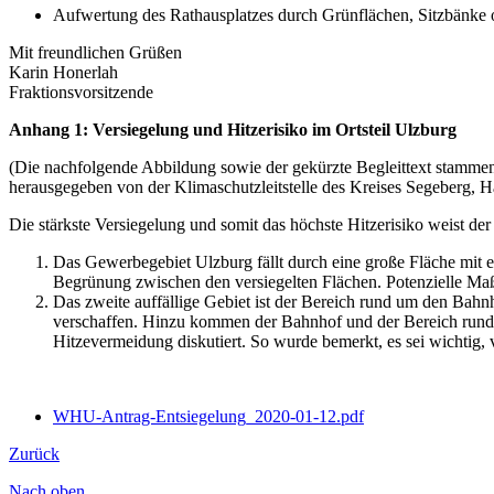
Aufwertung des Rathausplatzes durch Grünflächen, Sitzbänke o
Mit freundlichen Grüßen
Karin Honerlah
Fraktionsvorsitzende
Anhang 1: Versiegelung und Hitzerisiko im Ortsteil Ulzburg
(Die nachfolgende Abbildung sowie der gekürzte Begleittext stamm
herausgegeben von der Klimaschutzleitstelle des Kreises Segeberg, 
Die stärkste Versiegelung und somit das höchste Hitzerisiko weist d
Das Gewerbegebiet Ulzburg fällt durch eine große Fläche mit ei
Begrünung zwischen den versiegelten Flächen. Potenzielle M
Das zweite auffällige Gebiet ist der Bereich rund um den Bahn
verschaffen. Hinzu kommen der Bahnhof und der Bereich rund u
Hitzevermeidung diskutiert. So wurde bemerkt, es sei wichtig
WHU-Antrag-Entsiegelung_2020-01-12.pdf
Zurück
Nach oben