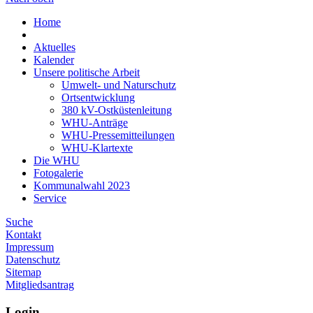
Home
Aktuelles
Kalender
Unsere politische Arbeit
Umwelt- und Naturschutz
Ortsentwicklung
380 kV-Ostküstenleitung
WHU-Anträge
WHU-Pressemitteilungen
WHU-Klartexte
Die WHU
Fotogalerie
Kommunalwahl 2023
Service
Suche
Kontakt
Impressum
Datenschutz
Sitemap
Mitgliedsantrag
Login