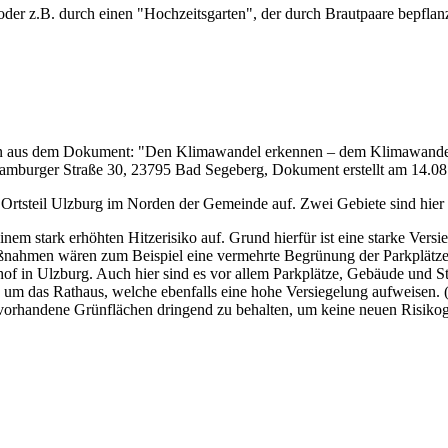
der z.B. durch einen "Hochzeitsgarten", der durch Brautpaare bepflan
en aus dem Dokument: "Den Klimawandel erkennen – dem Klimawandel 
Hamburger Straße 30, 23795 Bad Segeberg, Dokument erstellt am 14.08
er Ortsteil Ulzburg im Norden der Gemeinde auf. Zwei Gebiete sind hie
nem stark erhöhten Hitzerisiko auf. Grund hierfür ist eine starke Ver
aßnahmen wären zum Beispiel eine vermehrte Begrünung der Parkplät
hof in Ulzburg. Auch hier sind es vor allem Parkplätze, Gebäude und St
m das Rathaus, welche ebenfalls eine hohe Versiegelung aufweisen. (
, vorhandene Grünflächen dringend zu behalten, um keine neuen Risikog