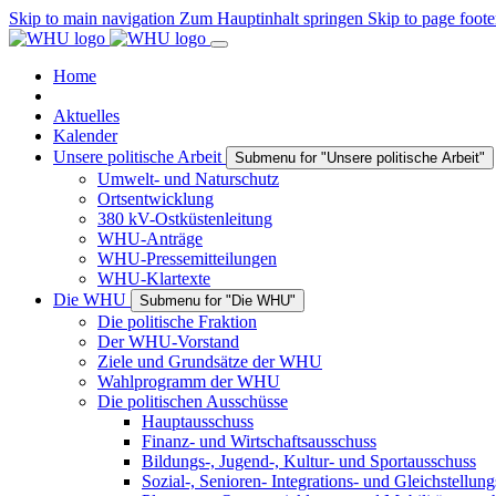
Skip to main navigation
Zum Hauptinhalt springen
Skip to page foote
Home
Aktuelles
Kalender
Unsere politische Arbeit
Submenu for "Unsere politische Arbeit"
Umwelt- und Naturschutz
Ortsentwicklung
380 kV-Ostküstenleitung
WHU-Anträge
WHU-Pressemitteilungen
WHU-Klartexte
Die WHU
Submenu for "Die WHU"
Die politische Fraktion
Der WHU-Vorstand
Ziele und Grundsätze der WHU
Wahlprogramm der WHU
Die politischen Ausschüsse
Hauptausschuss
Finanz- und Wirtschaftsausschuss
Bildungs-, Jugend-, Kultur- und Sportausschuss
Sozial-, Senioren- Integrations- und Gleichstellun