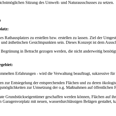
nächstmöglichen Sitzung des Umwelt- und Naturausschusses zu setzen.
s
latz:
 Rathausplatzes zu erstellen bzw. erstellen zu lassen. Ziel der Umgest
und ästhetischen Gesichtspunkten sein. Dieses Konzept ist dem Aussc
 / Begrünung in Betracht gezogen werden, die nicht anderweitig benötigt
gebiet:
melten Erfahrungen - wird die Verwaltung beauftragt, sukzessive für 
en zur Entsiegelung der entsprechenden Flächen und zu deren ökologi
ngsmöglichkeiten zur Umsetzung der o.g. Maßnahmen auf öffentlichen 
ivate Grundstückseigentümer geschaffen werden können, Flächen auf ihr
en Garagenvorplatz mit neuen, wasserdurchlässigen Belägen gestaltet, 