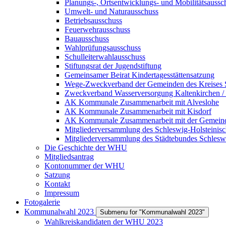
Planungs-, Ortsentwicklungs- und Mobilitätsaussc
Umwelt- und Naturausschuss
Betriebsausschuss
Feuerwehrausschuss
Bauausschuss
Wahlprüfungsausschuss
Schulleiterwahlausschuss
Stiftungsrat der Jugendstiftung
Gemeinsamer Beirat Kindertagesstättensatzung
Wege-Zweckverband der Gemeinden des Kreises 
Zweckverband Wasserversorgung Kaltenkirchen /
AK Kommunale Zusammenarbeit mit Alveslohe
AK Kommunale Zusammenarbeit mit Kisdorf
AK Kommunale Zusammenarbeit mit der Gemein
Mitgliederversammlung des Schleswig-Holsteinis
Mitgliederversammlung des Städtebundes Schlesw
Die Geschichte der WHU
Mitgliedsantrag
Kontonummer der WHU
Satzung
Kontakt
Impressum
Fotogalerie
Kommunalwahl 2023
Submenu for "Kommunalwahl 2023"
Wahlkreiskandidaten der WHU 2023