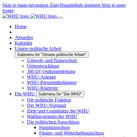
Skip to main navigation
Zum Hauptinhalt springen
Skip to page
footer
Home
Aktuelles
Kalender
Unsere politische Arbeit
Submenu for "Unsere politische Arbeit"
Umwelt- und Naturschutz
Ortsentwicklung
380 kV-Ostküstenleitung
WHU-Anträge
WHU-Pressemitteilungen
WHU-Klartexte
Die WHU
Submenu for "Die WHU"
Die politische Fraktion
Der WHU-Vorstand
Ziele und Grundsätze der WHU
Wahlprogramm der WHU
Die politischen Ausschüsse
Hauptausschuss
Finanz- und Wirtschaftsausschuss