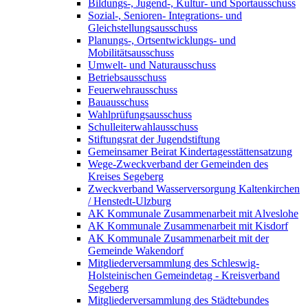
Bildungs-, Jugend-, Kultur- und Sportausschuss
Sozial-, Senioren- Integrations- und
Gleichstellungsausschuss
Planungs-, Ortsentwicklungs- und
Mobilitätsausschuss
Umwelt- und Naturausschuss
Betriebsausschuss
Feuerwehrausschuss
Bauausschuss
Wahlprüfungsausschuss
Schulleiterwahlausschuss
Stiftungsrat der Jugendstiftung
Gemeinsamer Beirat Kindertagesstättensatzung
Wege-Zweckverband der Gemeinden des
Kreises Segeberg
Zweckverband Wasserversorgung Kaltenkirchen
/ Henstedt-Ulzburg
AK Kommunale Zusammenarbeit mit Alveslohe
AK Kommunale Zusammenarbeit mit Kisdorf
AK Kommunale Zusammenarbeit mit der
Gemeinde Wakendorf
Mitgliederversammlung des Schleswig-
Holsteinischen Gemeindetag - Kreisverband
Segeberg
Mitgliederversammlung des Städtebundes