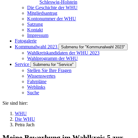
Schleswig-Holstein
Die Geschichte der WHU
Mitgliedsantrag
Kontonummer der WHU
Satzung
Kontakt
Impressum
Fotogalerie
Kommunalwahl 2023
Submenu for "Kommunalwahl 2023"
Wahlkreiskandidaten der WHU 2023
Wahlprogramm der WHU
Service
Submenu for "Service"
Stellen Sie Ihre Fragen
Wissenswertes
Fahrpläne
Weblinks
Suche
Sie sind hier:
WHU
Die WHU
Petra Jach
Meine Bewerbung im Wahlkreis 5 zur