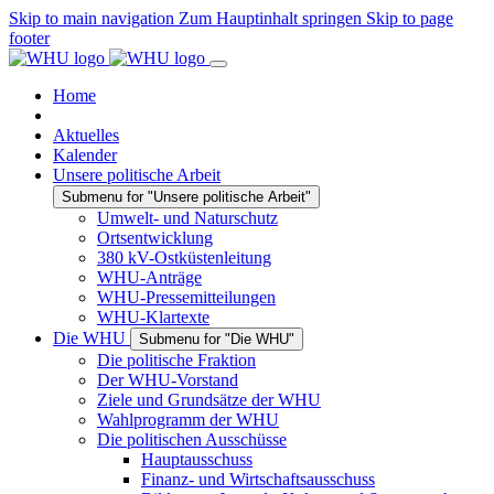
Skip to main navigation
Zum Hauptinhalt springen
Skip to page
footer
Home
Aktuelles
Kalender
Unsere politische Arbeit
Submenu for "Unsere politische Arbeit"
Umwelt- und Naturschutz
Ortsentwicklung
380 kV-Ostküstenleitung
WHU-Anträge
WHU-Pressemitteilungen
WHU-Klartexte
Die WHU
Submenu for "Die WHU"
Die politische Fraktion
Der WHU-Vorstand
Ziele und Grundsätze der WHU
Wahlprogramm der WHU
Die politischen Ausschüsse
Hauptausschuss
Finanz- und Wirtschaftsausschuss