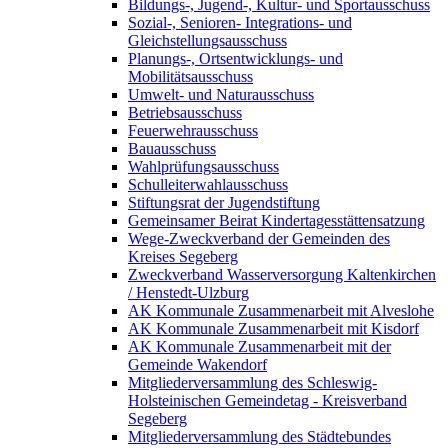
Bildungs-, Jugend-, Kultur- und Sportausschuss
Sozial-, Senioren- Integrations- und
Gleichstellungsausschuss
Planungs-, Ortsentwicklungs- und
Mobilitätsausschuss
Umwelt- und Naturausschuss
Betriebsausschuss
Feuerwehrausschuss
Bauausschuss
Wahlprüfungsausschuss
Schulleiterwahlausschuss
Stiftungsrat der Jugendstiftung
Gemeinsamer Beirat Kindertagesstättensatzung
Wege-Zweckverband der Gemeinden des
Kreises Segeberg
Zweckverband Wasserversorgung Kaltenkirchen
/ Henstedt-Ulzburg
AK Kommunale Zusammenarbeit mit Alveslohe
AK Kommunale Zusammenarbeit mit Kisdorf
AK Kommunale Zusammenarbeit mit der
Gemeinde Wakendorf
Mitgliederversammlung des Schleswig-
Holsteinischen Gemeindetag - Kreisverband
Segeberg
Mitgliederversammlung des Städtebundes